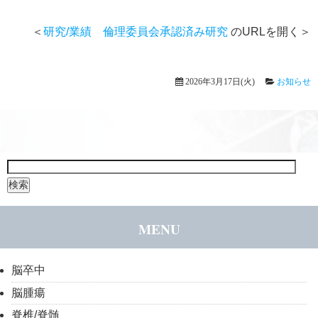
＜
研究/業績 倫理委員会承認済み研究
のURLを開く＞
2026年3月17日(火)
お知らせ
検
索:
MENU
脳卒中
脳腫瘍
脊椎/脊髄